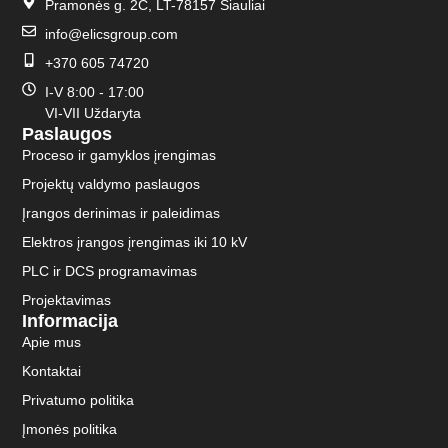
Pramonės g. 2C, LT-78157 Šiauliai
info@elicsgroup.com
+370 605 74720
I-V 8:00 - 17:00
VI-VII Uždaryta
Paslaugos
Proceso ir gamyklos įrengimas
Projektų valdymo paslaugos
Įrangos derinimas ir paleidimas
Elektros įrangos įrengimas iki 10 kV
PLC ir DCS programavimas
Projektavimas
Informacija
Apie mus
Kontaktai
Privatumo politika
Įmonės politika