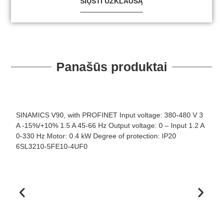
SIŲSTI UŽKLAUSĄ
Panašūs produktai
SINAMICS V90, with PROFINET Input voltage: 380-480 V 3
S
A -15%/+10% 1.5 A 45-66 Hz Output voltage: 0 – Input 1.2 A
A
0-330 Hz Motor: 0.4 kW Degree of protection: IP20
4
6SL3210-5FE10-4UF0
1
T
1
T
P