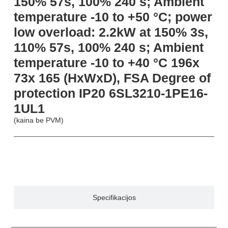
150% 57s, 100% 240 s; Ambient
temperature -10 to +50 °C; power
low overload: 2.2kW at 150% 3s,
110% 57s, 100% 240 s; Ambient
temperature -10 to +40 °C 196x
73x 165 (HxWxD), FSA Degree of
protection IP20 6SL3210-1PE16-
1UL1
(kaina be PVM)
Aprašymas
Specifikacijos