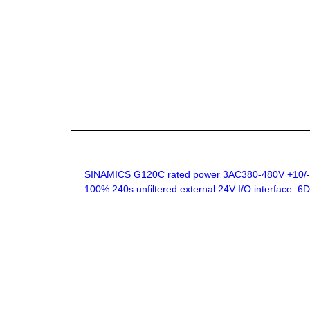
SINAMICS G120C rated power 3AC380-480V +10/-20
100% 240s unfiltered external 24V I/O interface: