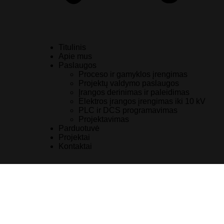
Titulinis
Apie mus
Paslaugos
Proceso ir gamyklos įrengimas
Projektų valdymo paslaugos
Įrangos derinimas ir paleidimas
Elektros įrangos įrengimas iki 10 kV
PLC ir DCS programavimas
Projektavimas
Parduotuvė
Projektai
Kontaktai