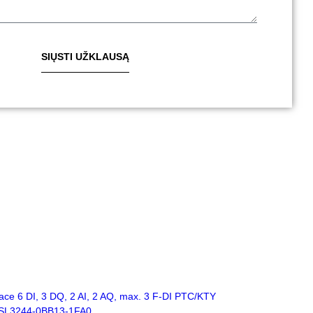
SIŲSTI UŽKLAUSĄ
ce 6 DI, 3 DQ, 2 AI, 2 AQ, max. 3 F-DI PTC/KTY
e 6SL3244-0BB13-1FA0