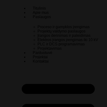
Titulinis
Apie mus
Paslaugos
Proceso ir gamyklos įrengimas
Projektų valdymo paslaugos
Įrangos derinimas ir paleidimas
Elektros įrangos įrengimas iki 10 kV
PLC ir DCS programavimas
Projektavimas
Parduotuvė
Projektai
Kontaktai