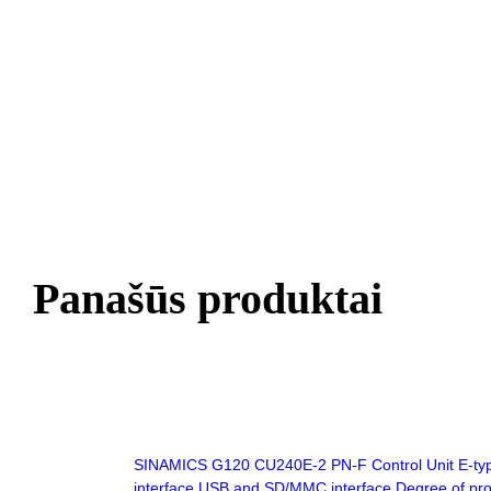
Panašūs produktai
SINAMICS G120 CU240E-2 PN-F Control Unit E-type
interface USB and SD/MMC interface Degree of pr