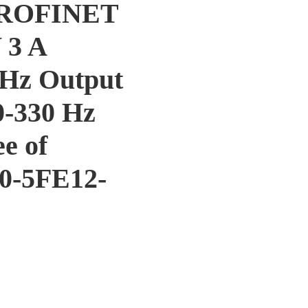
PROFINET
 3 A
 Hz Output
 0-330 Hz
e of
10-5FE12-