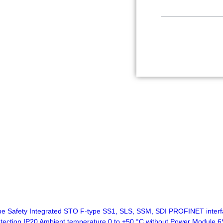
 Safety Integrated STO F-type SS1, SLS, SSM, SDI PROFINET interfa
otection IP20 Ambient temperature 0 to +50 °C without Power Modul