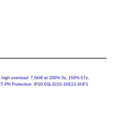
high overload: 7,5kW at 200% 3s, 150% 57s,
INET-PN Protection: IP20 6SL3210-1KE22-6UF1