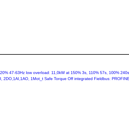
% 47-63Hz low overload: 11,0kW at 150% 3s, 110% 57s, 100% 240s 
 6DI, 2DO,1AI,1AO, 1Mot_t Safe Torque Off integrated Fieldbus: PROF