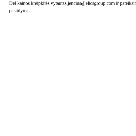
Dėl kainos kreipkitės vytautas.jencius@elicsgroup.com ir pateiks
pasiūlymą.