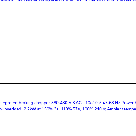
ntegrated braking chopper 380-480 V 3 AC +10/-10% 47-63 Hz Power 
low overload: 2.2kW at 150% 3s, 110% 57s, 100% 240 s; Ambient temp