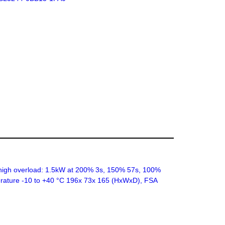
high overload: 1.5kW at 200% 3s, 150% 57s, 100%
erature -10 to +40 °C 196x 73x 165 (HxWxD), FSA