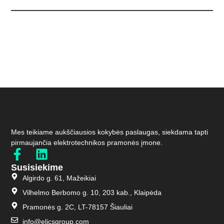
3
°
1
1
1
Mes teikiame aukščiausios kokybės paslaugas, siekdama tapti
pirmaujančia elektrotechnikos pramonės įmone.
Susisiekime
Algirdo g. 61, Mažeikiai
Vilhelmo Berbomo g. 10, 203 kab., Klaipėda
Pramonės g. 2C, LT-78157 Šiauliai
info@elicsgroup.com