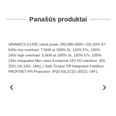
Panašūs produktai
SINAMICS G120C rated power 3AC380-480V +10/-20% 47-
63Hz low overload: 7,5kW at 150% 3s, 110% 57s, 100%
240s high overload: 5,5kW at 200% 3s, 150% 57s, 100%
240s integrated filter class A external 24V I/O interface: 6DI,
2DO,1AI,1AO, 1Mot_t Safe Torque Off integrated Fieldbus:
PROFINET-PN Protection: IP20 6SL3210-1KE21-7AF1
S
f
+