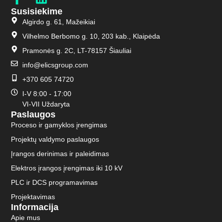
Susisiekime
Algirdo g. 61, Mažeikiai
Vilhelmo Berbomo g. 10, 203 kab., Klaipėda
Pramonės g. 2C, LT-78157 Šiauliai
info@elicsgroup.com
+370 605 74720
I-V 8:00 - 17:00
VI-VII Uždaryta
Paslaugos
Proceso ir gamyklos įrengimas
Projektų valdymo paslaugos
Įrangos derinimas ir paleidimas
Elektros įrangos įrengimas iki 10 kV
PLC ir DCS programavimas
Projektavimas
Informacija
Apie mus