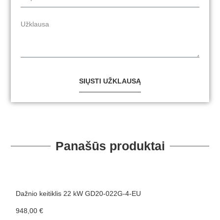
SIŲSTI UŽKLAUSĄ
Panašūs produktai
Dažnio keitiklis 22 kW GD20-022G-4-EU
D
948,00
€
8