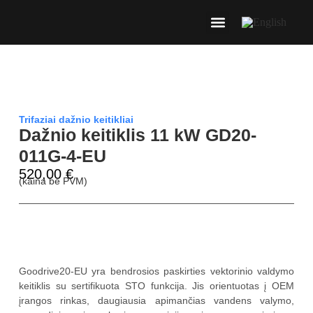
Trifaziai dažnio keitikliai
Dažnio keitiklis 11 kW GD20-
011G-4-EU
520,00
€
(kaina be PVM)
Aprašymas
Goodrive20-EU yra bendrosios paskirties vektorinio valdymo
keitiklis su sertifikuota STO funkcija. Jis orientuotas į OEM
įrangos rinkas, daugiausia apimančias vandens valymo,