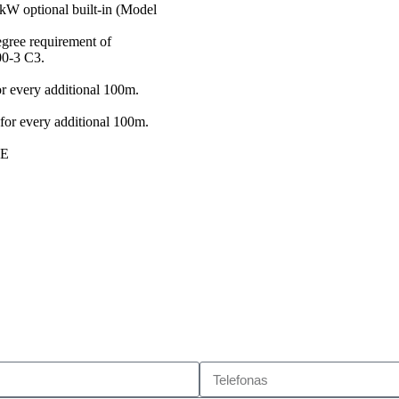
kW optional built-in (Model
degree requirement of
0-3 C3.
r every additional 100m.
or every additional 100m.
CE