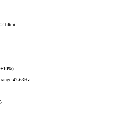
2 filtrai
(+10%)
e range 47-63Hz
%