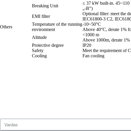
≤ 37 kW built-in. 45~110 
Breaking Unit
„-B”)
Optional filter: meet the 
EMI filter
IEC61800-3 C2, IEC6180
Temperature of the running
-10~50°C
Others
environment
Above 40°C, derate 1% fo
<1000 m
Altitude
Above 1000m, derate 1% f
Protective degree
IP20
Safety
Meet the requirement of 
Cooling
Fan cooling