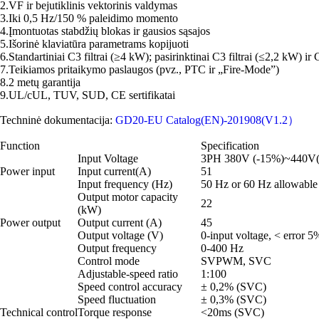
2.VF ir bejutiklinis vektorinis valdymas
3.Iki 0,5 Hz/150 % paleidimo momento
4.Įmontuotas stabdžių blokas ir gausios sąsajos
5.Išorinė klaviatūra parametrams kopijuoti
6.Standartiniai C3 filtrai (≥4 kW); pasirinktinai C3 filtrai (≤2,2 kW) ir C
7.Teikiamos pritaikymo paslaugos (pvz., PTC ir „Fire-Mode”)
8.2 metų garantija
9.UL/cUL, TUV, SUD, CE sertifikatai
Techninė dokumentacija:
GD20-EU Catalog(EN)-201908(V1.2）
Function
Specification
Input Voltage
3PH 380V (-15%)~440V
Power input
Input current(A)
51
Input frequency (Hz)
50 Hz or 60 Hz allowabl
Output motor capacity
22
(kW)
Power output
Output current (A)
45
Output voltage (V)
0-input voltage, < error 5
Output frequency
0-400 Hz
Control mode
SVPWM, SVC
Adjustable-speed ratio
1:100
Speed control accuracy
± 0,2% (SVC)
Speed fluctuation
± 0,3% (SVC)
Technical control
Torque response
<20ms (SVC)