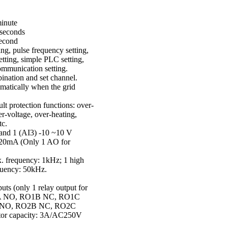
minute
 seconds
second
ting, pulse frequency setting,
etting, simple PLC setting,
munication setting.
ination and set channel.
omatically when the grid
t protection functions: over-
er-voltage, over-heating,
tc.
nd 1 (AI3) -10 ~10 V
20mA (Only 1 AO for
. frequency: 1kHz; 1 high
quency: 50kHz.
ts (only 1 relay output for
O1A NO, RO1B NC, RO1C
A NO, RO2B NC, RO2C
tor capacity: 3A/AC250V