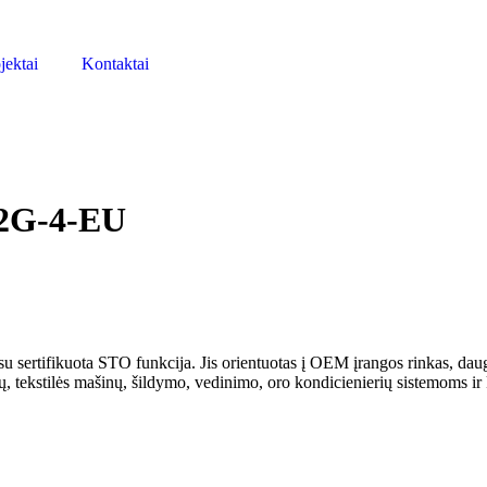
jektai
Kontaktai
22G-4-EU
su sertifikuota STO funkcija. Jis orientuotas į OEM įrangos rinkas, d
ų, tekstilės mašinų, šildymo, vedinimo, oro kondicienierių sistemoms ir 