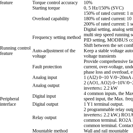
feature
Torque control accuracy
10%
Starting torque
0, 5 Hz/150% (SVC)
150% of rated current: 1 
Overload capability
180% of rated current: 10
200% of rated current: 1 
Digital setting, analog set
multi step speed running s
Frequency setting method
PID setting, MODBUS com
Shift between the set comb
Running control
Auto-adjustment of the
Keep a stable voltage aut
feature
voltage
voltage transients
Provide comprehensive faul
Fault protection
current, over-voltage, und
phase loss and overload, e
Analog input
1 (AI2) 0~10 V/0~20mA a
2 (AO1, AO2) 0~10V/0~
Analog output
inverters≤ 2.2 kW
4 common inputs, the Max
Digital input
Peripheral
speed input, the Max. fre
interface
Digital output
1 Y1 terminal output.
2 programmable relay outpu
inverters≤ 2.2 kW.) R
Relay output
common terminal. RO2
common terminal. Contac
Mountable method
Wall and rail mountable