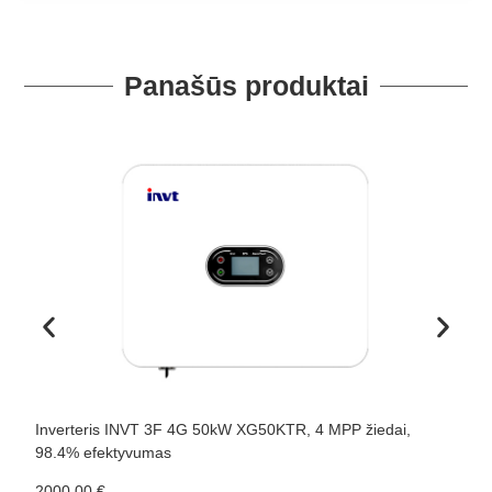
Panašūs produktai
Inverteris INVT 3F 4G 50kW XG50KTR, 4 MPP žiedai,
I
98.4% efektyvumas
9
2000,00
€
1