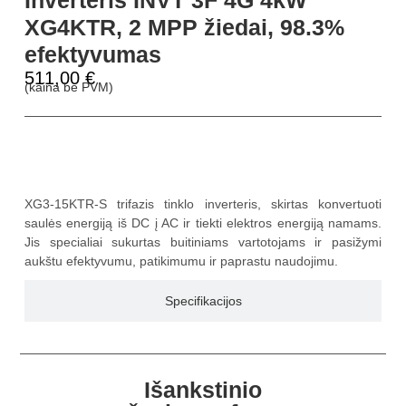
XG4KTR, 2 MPP žiedai, 98.3%
efektyvumas
511,00
€
(kaina be PVM)
Aprašymas
XG3-15KTR-S trifazis tinklo inverteris, skirtas konvertuoti
saulės energiją iš DC į AC ir tiekti elektros energiją namams.
Jis specialiai sukurtas buitiniams vartotojams ir pasižymi
aukštu efektyvumu, patikimumu ir paprastu naudojimu.
Specifikacijos
Išankstinio