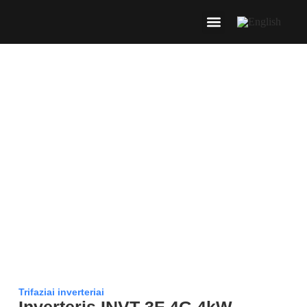
Trifaziai inverteriai
Inverteris INVT 3F 4G 4kW