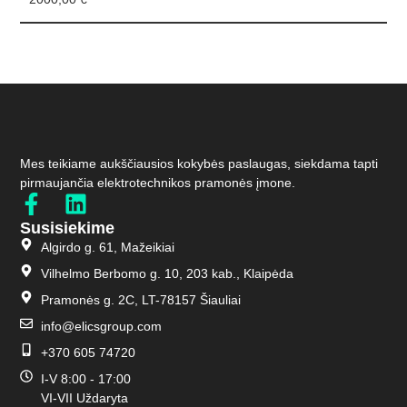
Mes teikiame aukščiausios kokybės paslaugas, siekdama tapti
pirmaujančia elektrotechnikos pramonės įmone.
Susisiekime
Algirdo g. 61, Mažeikiai
Vilhelmo Berbomo g. 10, 203 kab., Klaipėda
Pramonės g. 2C, LT-78157 Šiauliai
info@elicsgroup.com
+370 605 74720
I-V 8:00 - 17:00
VI-VII Uždaryta