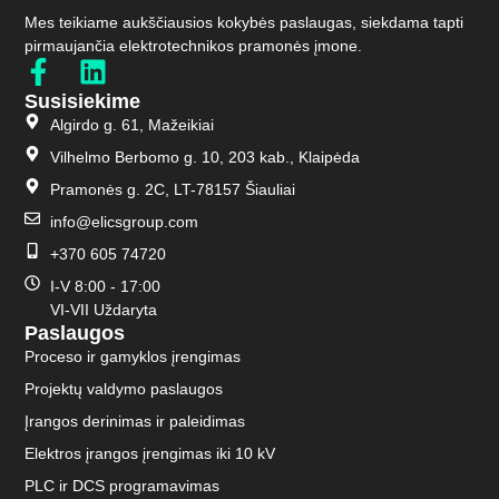
Mes teikiame aukščiausios kokybės paslaugas, siekdama tapti
pirmaujančia elektrotechnikos pramonės įmone.
Susisiekime
Algirdo g. 61, Mažeikiai
Vilhelmo Berbomo g. 10, 203 kab., Klaipėda
Pramonės g. 2C, LT-78157 Šiauliai
info@elicsgroup.com
+370 605 74720
I-V 8:00 - 17:00
VI-VII Uždaryta
Paslaugos
Proceso ir gamyklos įrengimas
Projektų valdymo paslaugos
Įrangos derinimas ir paleidimas
Elektros įrangos įrengimas iki 10 kV
PLC ir DCS programavimas