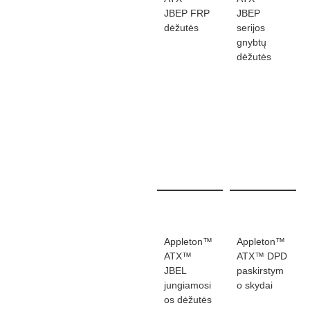
JBEP FRP
JBEP
dėžutės
serijos
gnybtų
dėžutės
Appleton™
Appleton™
ATX™
ATX™ DPD
JBEL
paskirstym
jungiamosi
o skydai
os dėžutės