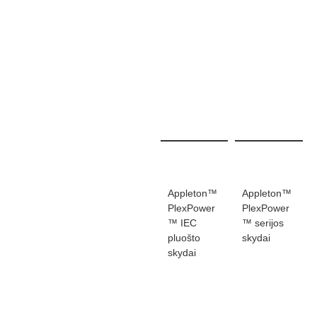
Appleton™
Appleton™
PlexPower
PlexPower
™ IEC
™ serijos
pluošto
skydai
skydai