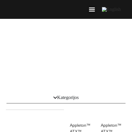
Paskirstymo dėžutės ir
skydai
Kategorijos
Appleton™
Appleton™
ATX™
ATX™