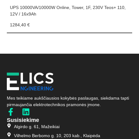
UPS 10000VA/10000W Online, Tower, 1F, 230V Teos+ 110,
U
12V / 16x9Ah
1
1284,40
€
3
Mes teikiame aukščiausios kokybės paslaugas, siekdama tapti
pirmaujančia elektrotechnikos pramonės įmone.
Susisiekime
Algirdo g. 61, Mažeikiai
Vilhelmo Berbomo g. 10, 203 kab., Klaipėda