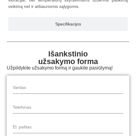
vibracijai, bei temperatūrų svyravimams užtikrina patikimą
veikimą net ir atšiauriomis sąlygomis.
Specifikacijos
Išankstinio
užsakymo forma
Užpildykite užsakymo formą ir gaukite pasiūlymą!