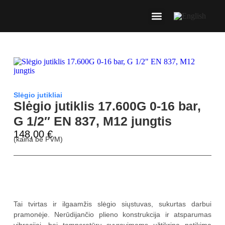
Slėgio jutikliai
Slėgio jutiklis 17.600G 0-16 bar,
G 1/2″ EN 837, M12 jungtis
148,00
€
(kaina be PVM)
Aprašymas
Tai tvirtas ir ilgaamžis slėgio siųstuvas, sukurtas darbui
pramonėje. Nerūdijančio plieno konstrukcija ir atsparumas