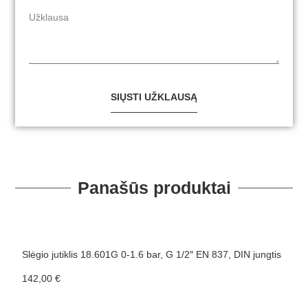
SIŲSTI UŽKLAUSĄ
Panašūs produktai
Slėgio jutiklis 18.601G 0-1.6 bar, G 1/2″ EN 837, DIN jungtis
Sl
142,00
€
1