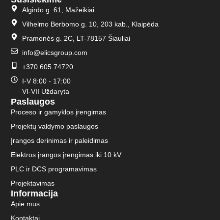
Algirdo g. 61, Mažeikiai
Vilhelmo Berbomo g. 10, 203 kab., Klaipėda
Pramonės g. 2C, LT-78157 Šiauliai
info@elicsgroup.com
+370 605 74720
I-V 8:00 - 17:00
VI-VII Uždaryta
Paslaugos
Proceso ir gamyklos įrengimas
Projektų valdymo paslaugos
Įrangos derinimas ir paleidimas
Elektros įrangos įrengimas iki 10 kV
PLC ir DCS programavimas
Projektavimas
Informacija
Apie mus
Kontaktai