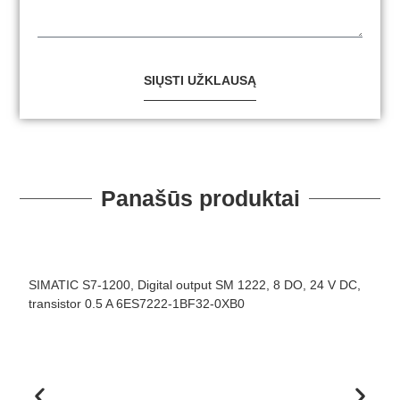
SIŲSTI UŽKLAUSĄ
Panašūs produktai
SIMATIC S7-1200, Digital output SM 1222, 8 DO, 24 V DC,
S
transistor 0.5 A 6ES7222-1BF32-0XB0
1
6