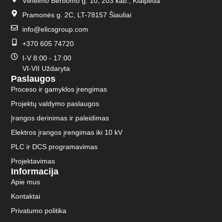
Vilhelmo Berbomo g. 10, 203 kab., Klaipėda
Pramonės g. 2C, LT-78157 Šiauliai
info@elicsgroup.com
+370 605 74720
I-V 8:00 - 17:00
VI-VII Uždaryta
Paslaugos
Proceso ir gamyklos įrengimas
Projektų valdymo paslaugos
Įrangos derinimas ir paleidimas
Elektros įrangos įrengimas iki 10 kV
PLC ir DCS programavimas
Projektavimas
Informacija
Apie mus
Kontaktai
Privatumo politika