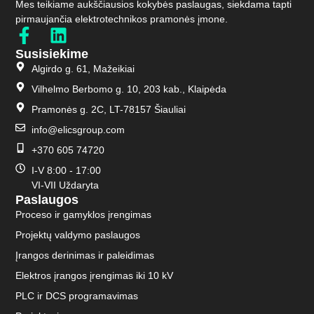
Mes teikiame aukščiausios kokybės paslaugas, siekdama tapti
pirmaujančia elektrotechnikos pramonės įmone.
Susisiekime
Algirdo g. 61, Mažeikiai
Vilhelmo Berbomo g. 10, 203 kab., Klaipėda
Pramonės g. 2C, LT-78157 Šiauliai
info@elicsgroup.com
+370 605 74720
I-V 8:00 - 17:00
VI-VII Uždaryta
Paslaugos
Proceso ir gamyklos įrengimas
Projektų valdymo paslaugos
Įrangos derinimas ir paleidimas
Elektros įrangos įrengimas iki 10 kV
PLC ir DCS programavimas