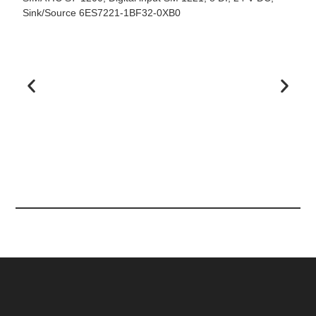
Sink/Source 6ES7221-1BF32-0XB0
V
6