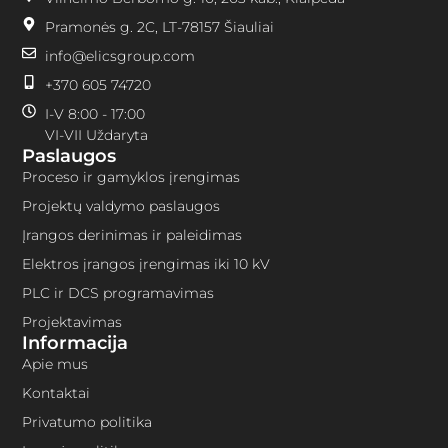
Pramonės g. 2C, LT-78157 Šiauliai
info@elicsgroup.com
+370 605 74720
I-V 8:00 - 17:00
VI-VII Uždaryta
Paslaugos
Proceso ir gamyklos įrengimas
Projektų valdymo paslaugos
Įrangos derinimas ir paleidimas
Elektros įrangos įrengimas iki 10 kV
PLC ir DCS programavimas
Projektavimas
Informacija
Apie mus
Kontaktai
Privatumo politika