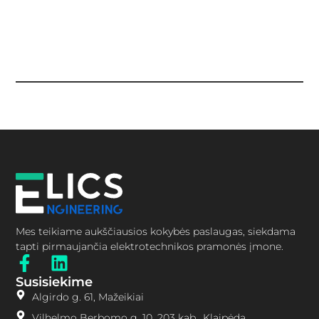
S
t
6
Mes teikiame aukščiausios kokybės paslaugas, siekdama
tapti pirmaujančia elektrotechnikos pramonės įmone.
Susisiekime
Algirdo g. 61, Mažeikiai
Vilhelmo Berbomo g. 10, 203 kab., Klaipėda