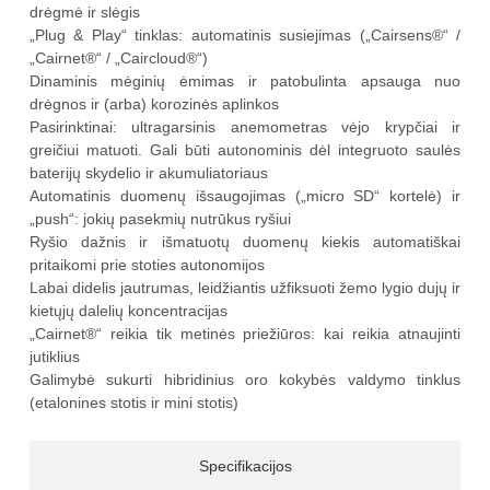
drėgmė ir slėgis
„Plug & Play“ tinklas: automatinis susiejimas („Cairsens®“ /
„Cairnet®“ / „Caircloud®“)
Dinaminis mėginių ėmimas ir patobulinta apsauga nuo
drėgnos ir (arba) korozinės aplinkos
Pasirinktinai: ultragarsinis anemometras vėjo krypčiai ir
greičiui matuoti. Gali būti autonominis dėl integruoto saulės
baterijų skydelio ir akumuliatoriaus
Automatinis duomenų išsaugojimas („micro SD“ kortelė) ir
„push“: jokių pasekmių nutrūkus ryšiui
Ryšio dažnis ir išmatuotų duomenų kiekis automatiškai
pritaikomi prie stoties autonomijos
Labai didelis jautrumas, leidžiantis užfiksuoti žemo lygio dujų ir
kietųjų dalelių koncentracijas
„Cairnet®“ reikia tik metinės priežiūros: kai reikia atnaujinti
jutiklius
Galimybė sukurti hibridinius oro kokybės valdymo tinklus
(etalonines stotis ir mini stotis)
Specifikacijos