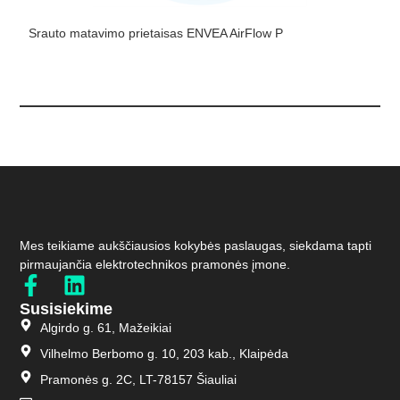
Srauto matavimo prietaisas ENVEA AirFlow P
G
Mes teikiame aukščiausios kokybės paslaugas, siekdama tapti
pirmaujančia elektrotechnikos pramonės įmone.
Susisiekime
Algirdo g. 61, Mažeikiai
Vilhelmo Berbomo g. 10, 203 kab., Klaipėda
Pramonės g. 2C, LT-78157 Šiauliai