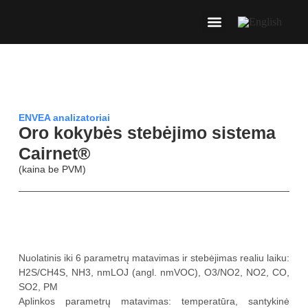
ENVEA analizatoriai
Oro kokybės stebėjimo sistema
Cairnet®
(kaina be PVM)
Aprašymas
Nuolatinis iki 6 parametrų matavimas ir stebėjimas realiu laiku:
H2S/CH4S, NH3, nmLOJ (angl. nmVOC), O3/NO2, NO2, CO,
SO2, PM
Aplinkos parametrų matavimas: temperatūra, santykinė