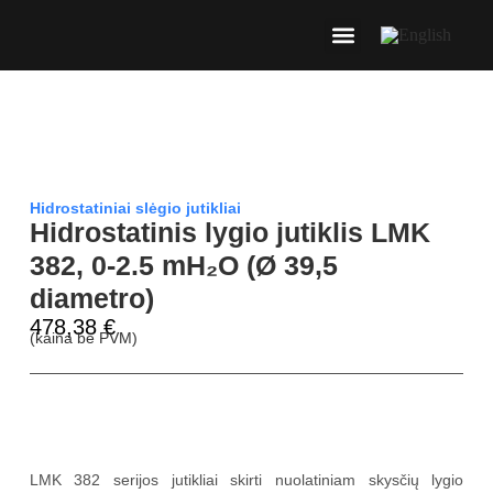
Hidrostatiniai slėgio jutikliai
Hidrostatinis lygio jutiklis LMK
382, 0-2.5 mH₂O (Ø 39,5
diametro)
478,38
€
(kaina be PVM)
Aprašymas
LMK 382 serijos jutikliai skirti nuolatiniam skysčių lygio