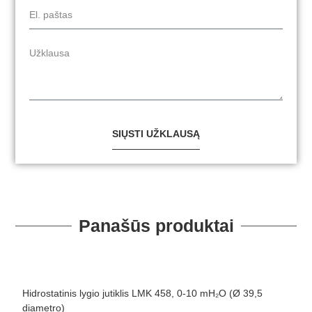
SIŲSTI UŽKLAUSĄ
Panašūs produktai
Hidrostatinis lygio jutiklis LMK 458, 0-10 mH₂O (Ø 39,5
H
diametro)
d