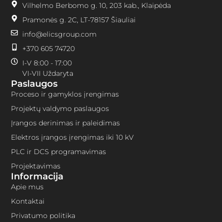
Vilhelmo Berbomo g. 10, 203 kab., Klaipėda
Pramonės g. 2C, LT-78157 Šiauliai
info@elicsgroup.com
+370 605 74720
I-V 8:00 - 17:00
VI-VII Uždaryta
Paslaugos
Proceso ir gamyklos įrengimas
Projektų valdymo paslaugos
Įrangos derinimas ir paleidimas
Elektros įrangos įrengimas iki 10 kV
PLC ir DCS programavimas
Projektavimas
Informacija
Apie mus
Kontaktai
Privatumo politika