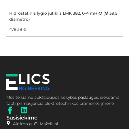
Hidrostatinis lygio jutiklis LMK 382, 0-4 mH₂O (Ø 39,5
H
diametro)
k
478,38
€
3
Mes teikiame aukščiausios kokybės paslaugas, siekdama
tapti pirmaujančia elektrotechnikos pramonės įmone.
Susisiekime
Algirdo g. 61, Mažeikiai