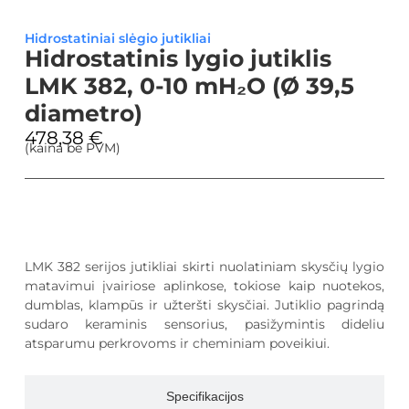
Hidrostatiniai slėgio jutikliai
Hidrostatinis lygio jutiklis
LMK 382, 0-10 mH₂O (Ø 39,5
diametro)
478,38
€
(kaina be PVM)
Aprašymas
LMK 382 serijos jutikliai skirti nuolatiniam skysčių lygio
matavimui įvairiose aplinkose, tokiose kaip nuotekos,
dumblas, klampūs ir užteršti skysčiai. Jutiklio pagrindą
sudaro keraminis sensorius, pasižymintis dideliu
atsparumu perkrovoms ir cheminiam poveikiui.
Specifikacijos