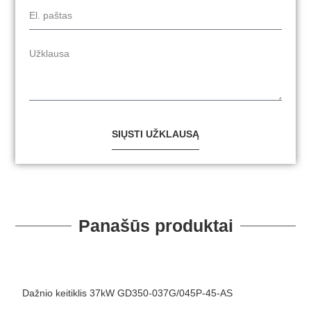
SIŲSTI UŽKLAUSĄ
Panašūs produktai
Dažnio keitiklis 37kW GD350-037G/045P-45-AS
D