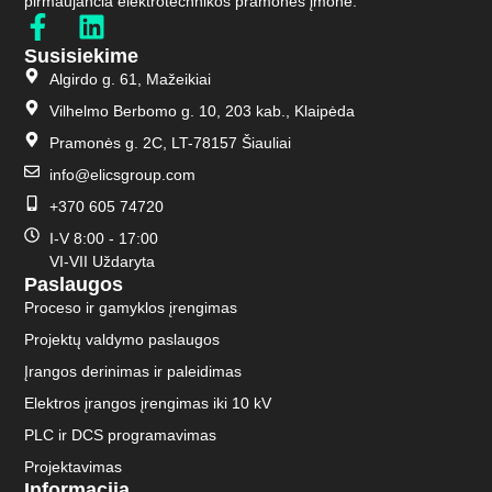
pirmaujančia elektrotechnikos pramonės įmone.
Susisiekime
Algirdo g. 61, Mažeikiai
Vilhelmo Berbomo g. 10, 203 kab., Klaipėda
Pramonės g. 2C, LT-78157 Šiauliai
info@elicsgroup.com
+370 605 74720
I-V 8:00 - 17:00
VI-VII Uždaryta
Paslaugos
Proceso ir gamyklos įrengimas
Projektų valdymo paslaugos
Įrangos derinimas ir paleidimas
Elektros įrangos įrengimas iki 10 kV
PLC ir DCS programavimas
Projektavimas
Informacija