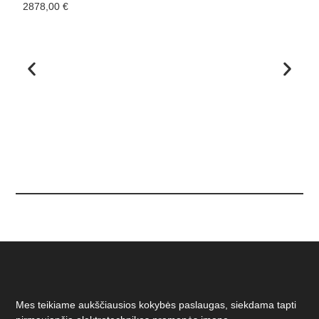
2878,00
€
1
Mes teikiame aukščiausios kokybės paslaugas, siekdama tapti