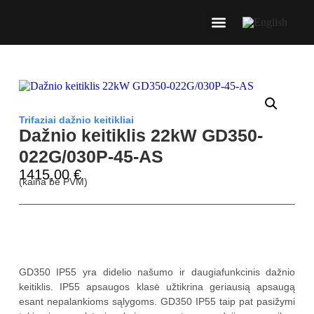
Trifaziai dažnio keitikliai
Dažnio keitiklis 22kW GD350-
022G/030P-45-AS
1415,00
€
(kaina be PVM)
Aprašymas
GD350 IP55 yra didelio našumo ir daugiafunkcinis dažnio
keitiklis. IP55 apsaugos klasė užtikrina geriausią apsaugą
esant nepalankioms sąlygoms. GD350 IP55 taip pat pasižymi