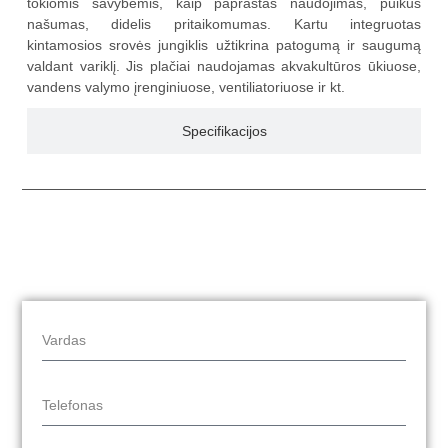
tokiomis savybėmis, kaip paprastas naudojimas, puikus
našumas, didelis pritaikomumas. Kartu integruotas
kintamosios srovės jungiklis užtikrina patogumą ir saugumą
valdant variklį. Jis plačiai naudojamas akvakultūros ūkiuose,
vandens valymo įrenginiuose, ventiliatoriuose ir kt.
Specifikacijos