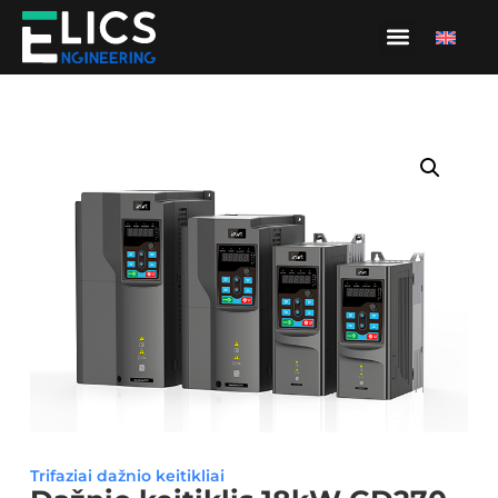
Trifaziai dažnio keitikliai