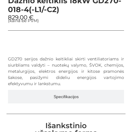
Dažnio keitiklis 18kW GD270-
018-4(-L1/-C2)
829,00
€
(kaina be PVM)
Aprašymas
GD270 serijos dažnio keitikliai skirti ventiliatoriams ir
siurbliams valdyti – nuotekų valymo, ŠVOK, chemijos,
metalurgijos, elektros energijos ir kitose pramonės
šakose, pasižymi dideliu energijos vartojimo
efektyvumu ir lankstumu.
Specifikacijos
Išankstinio