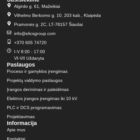
Algirdo g. 61, Mažeikiai
Vilhelmo Berbomo g. 10, 203 kab., Klaipėda
Pramonės g. 2C, LT-78157 Šiauliai
info@elicsgroup.com
+370 605 74720
I-V 8:00 - 17:00
VI-VII Uždaryta
Paslaugos
Proceso ir gamyklos įrengimas
Projektų valdymo paslaugos
Įrangos derinimas ir paleidimas
Elektros įrangos įrengimas iki 10 kV
PLC ir DCS programavimas
Projektavimas
Informacija
Apie mus
Kontaktai