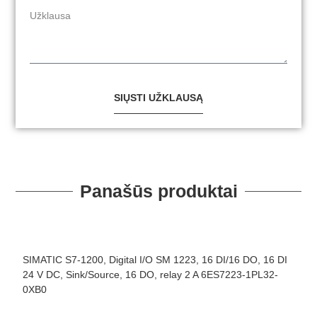
SIŲSTI UŽKLAUSĄ
Panašūs produktai
SIMATIC S7-1200, Digital I/O SM 1223, 16 DI/16 DO, 16 DI
S
24 V DC, Sink/Source, 16 DO, relay 2 A 6ES7223-1PL32-
2
0XB0
1